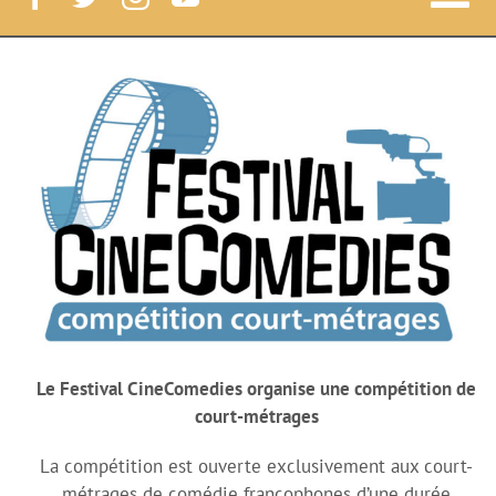
Nav
à
Festival CineComedies
bas
Le Festival
Le Lab
News
Court-métrages
Le Festival CineComedies organise une compétition de
court-métrages
Label CineComedies
La compétition est ouverte exclusivement aux court-
métrages de comédie francophones d’une durée