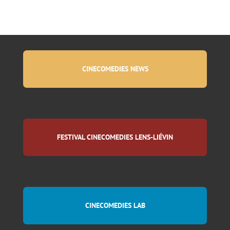
Rencontre avec David Merveille
Compétition de court-métrages
CINECOMEDIES NEWS
Infos pratiques
Venir au festival – Info transports
FESTIVAL CINECOMEDIES LENS-LIÉVIN
CINECOMEDIES LAB