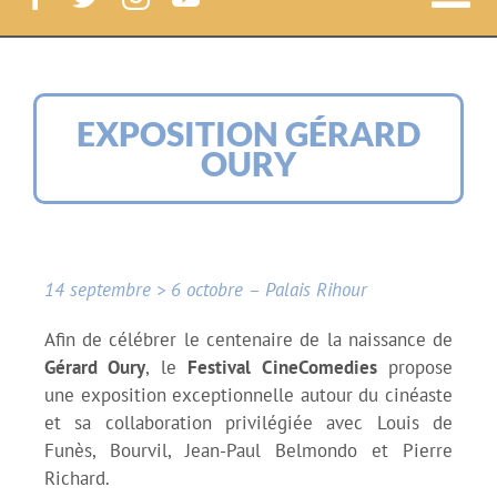
Nav
à
Festival CineComedies
bas
EXPOSITION GÉRARD
Le Festival
OURY
Le Lab
14 septembre > 6 octobre – Palais Rihour
News
Afin de célébrer le centenaire de la naissance de
Court-métrages
Gérard Oury
, le
Festival CineComedies
propose
une exposition exceptionnelle autour du cinéaste
et sa collaboration privilégiée avec Louis de
Label CineComedies
Funès, Bourvil, Jean-Paul Belmondo et Pierre
Richard.