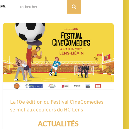
Rechercher:
IES
La 10e édition du Festival CineComedies
se met aux couleurs du RC Lens
ACTUALITÉS