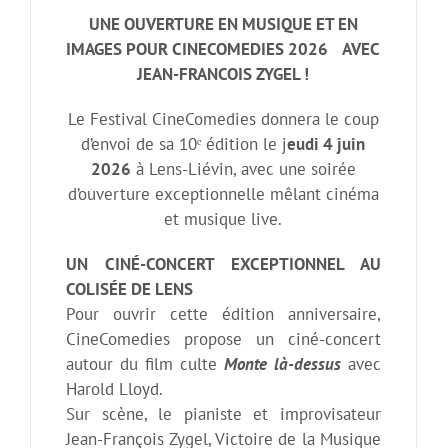
UNE OUVERTURE EN MUSIQUE ET EN
IMAGES POUR CINECOMEDIES 2026 AVEC
JEAN-FRANCOIS ZYGEL !
Le Festival CineComedies donnera le coup
d’envoi de sa 10ᵉ édition le j
eudi 4 juin
2026
à Lens-Liévin, avec une soirée
d’ouverture exceptionnelle mêlant cinéma
et musique live.
UN CINÉ-CONCERT EXCEPTIONNEL AU
COLISÉE DE LENS
Pour ouvrir cette édition anniversaire,
CineComedies propose un ciné-concert
autour du film culte
Monte là-dessus
avec
Harold Lloyd.
Sur scène, le pianiste et improvisateur
Jean-François Zygel, Victoire de la Musique