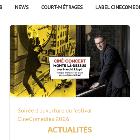
B
NEWS
COURT-MÉTRAGES
LABEL CINECOMED
Soirée d’ouverture du festival
CineComedies 2026
ACTUALITÉS