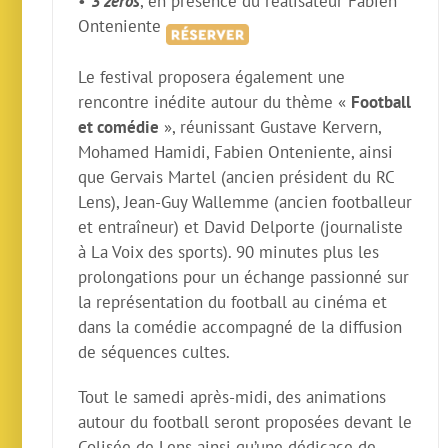
•
3 zéros
, en présence du réalisateur Fabien
Onteniente
Le festival proposera également une
rencontre inédite autour du thème «
Football
et comédie
», réunissant Gustave Kervern,
Mohamed Hamidi, Fabien Onteniente, ainsi
que Gervais Martel (ancien président du RC
Lens), Jean-Guy Wallemme (ancien footballeur
et entraîneur) et David Delporte (journaliste
à La Voix des sports). 90 minutes plus les
prolongations pour un échange passionné sur
la représentation du football au cinéma et
dans la comédie accompagné de la diffusion
de séquences cultes.
Tout le samedi après-midi, des animations
autour du football seront proposées devant le
Colisée de Lens ainsi qu’une dédicace de