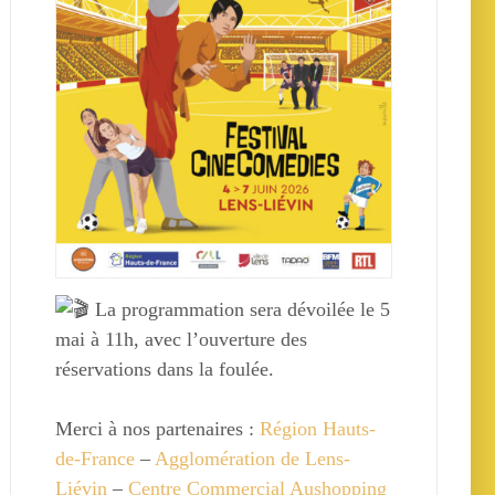
La programmation sera dévoilée le 5
mai à 11h, avec l’ouverture des
réservations dans la foulée.
Merci à nos partenaires :
Région Hauts-
de-France
–
Agglomération de Lens-
Liévin
–
Centre Commercial Aushopping