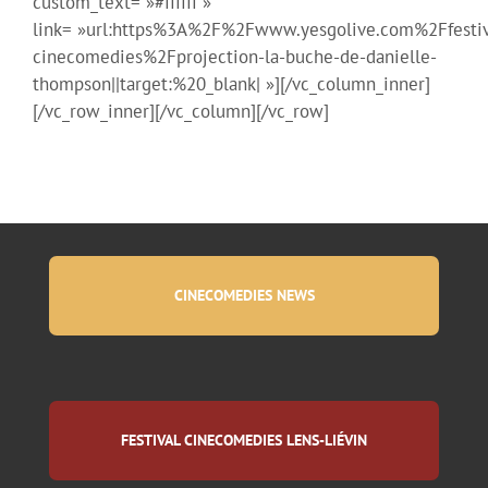
custom_text= »#ffffff »
link= »url:https%3A%2F%2Fwww.yesgolive.com%2Ffestiv
cinecomedies%2Fprojection-la-buche-de-danielle-
thompson||target:%20_blank| »][/vc_column_inner]
[/vc_row_inner][/vc_column][/vc_row]
CINECOMEDIES NEWS
FESTIVAL CINECOMEDIES LENS-LIÉVIN