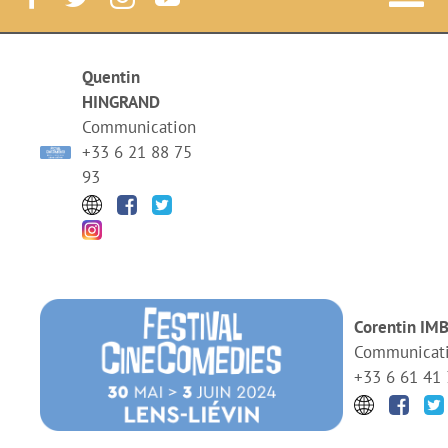
Nav
à
Festival CineComedies
Quentin
HINGRAND
bas
Communication
Le Festival
+33 6 21 88 75
93
Le Lab
News
Corentin IM
Court-métrages
Communicati
+33 6 61 41 
Label CineComedies