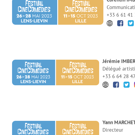
Communicati
+33 6 61 41 
Jérémie IMBE
Délégué artist
+33 6 64 28 4
Yann MARCHE
Directeur