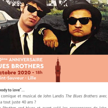
ody to love“
…
e comique et musical de John Landis
The Blues Brothers
avec 
a tout juste 40 ans ?
e Rhythm and blues et ayant créé les personnages de Jake 