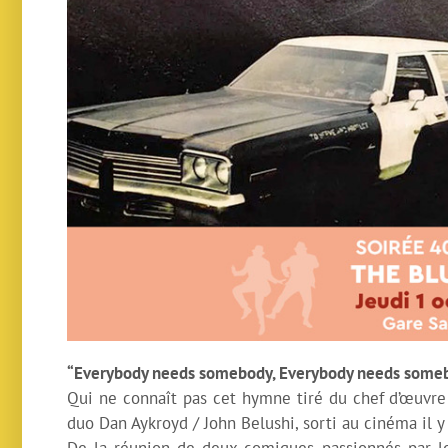
“Everybody needs somebody, Everybody needs someb
Qui ne connaît pas cet hymne tiré du chef d’œuvr
duo Dan Aykroyd / John Belushi, sorti au cinéma il y 
De la réunion de deux comiques passionnés par l