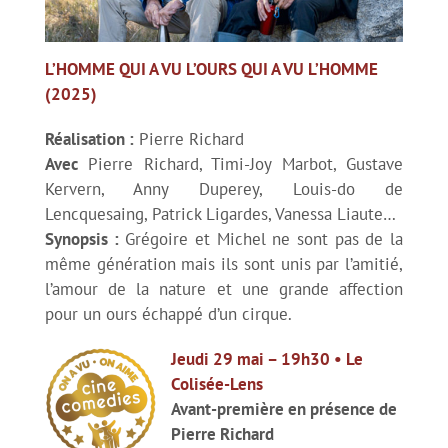
Retour vers le Futur – 40ème anniversaire
L’HOMME QUI A VU L’OURS QUI A VU L’HOMME
Concert hommage Retour vers le futur
(2025)
Réalisation :
Pierre Richard
Brice de Nice – 20ème anniversaire
Avec
Pierre Richard, Timi-Joy Marbot, Gustave
Kervern, Anny Duperey, Louis-do de
Rétrospective « Drôle de guerre ! »
Lencquesaing, Patrick Ligardes, Vanessa Liaute…
Synopsis :
Grégoire et Michel ne sont pas de la
même génération mais ils sont unis par l’amitié,
Compétition de court-métrages
l’amour de la nature et une grande affection
pour un ours échappé d’un cirque.
Carte blanche à David Merveille – Jour de fête
Jeudi 29 mai – 19h30 • Le
Colisée-Lens
Exposition David Merveille
Avant-première en présence de
Pierre Richard