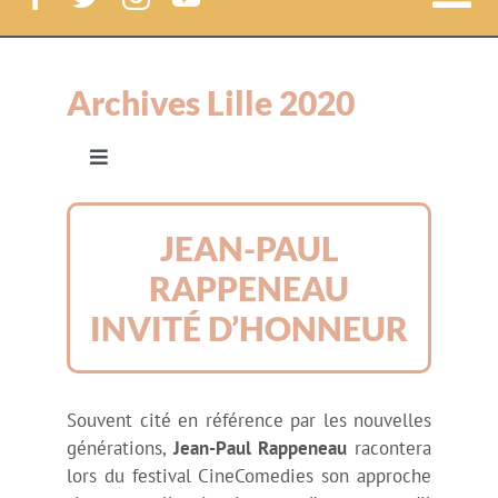
Nav
à
Festival CineComedies
Archives Lille 2020
bas
Le Festival
Navigation
à
Les invités
bascule
Le Lab
JEAN-PAUL
RAPPENEAU
Le programme jour par jour
News
INVITÉ D’HONNEUR
Les avant-premières
Court-métrages
Souvent cité en référence par les nouvelles
Exposition Bourvil
Label CineComedies
générations,
Jean-Paul Rappeneau
racontera
lors du festival CineComedies son approche