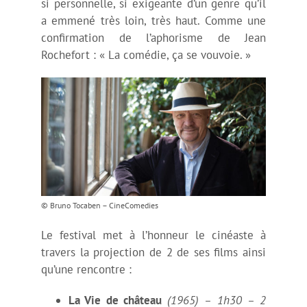
si personnelle, si exigeante d’un genre qu’il
Agnès Jaoui invitée d’honneur
a emmené très loin, très haut. Comme une
confirmation de l’aphorisme de Jean
Jean-Paul Rappeneau invité d’honneur
Rochefort : « La comédie, ça se vouvoie. »
La comédie américaine des années 1980
Soirée 40ème anniversaire The Blues Brothers
Rencontres-dédicaces
© Bruno Tocaben – CineComedies
Hommages à Bourvil – Robert Lamoureux – Yves
Le festival met à l’honneur le cinéaste à
Robert
travers la projection de 2 de ses films ainsi
qu’une rencontre :
Vidéos 2020
La Vie de château
(1965) – 1h30 – 2