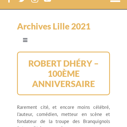
Nav
à
Festival CineComedies
Archives Lille 2021
bas
Le Festival
Navigation
à
Les invités
bascule
Le Lab
ROBERT DHÉRY –
100ÈME
Le programme jour par jour
News
ANNIVERSAIRE
Benoît Delépine et Gustave Kervern invités
Court-métrages
d’honneur
Rarement cité, et encore moins célébré,
Exposition Belmondo
Label CineComedies
l’auteur, comédien, metteur en scène et
fondateur de la troupe des Branquignols