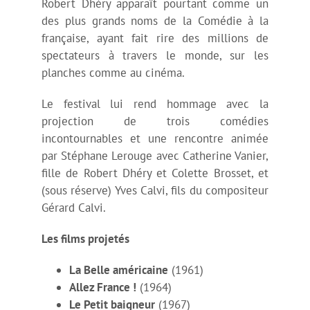
Robert Dhéry apparaît pourtant comme un
Les avant-premières
des plus grands noms de la Comédie à la
française, ayant fait rire des millions de
La Comédie Québécoise à l’honneur
spectateurs à travers le monde, sur les
planches comme au cinéma.
Robert Dhéry 100ème anniversaire
Le festival lui rend hommage avec la
projection de trois comédies
incontournables et une rencontre animée
Rencontre avec Joël Séria et Jeanne Goupil
par Stéphane Lerouge avec Catherine Vanier,
fille de Robert Dhéry et Colette Brosset, et
Les Pépites de CineComedies
(sous réserve) Yves Calvi, fils du compositeur
Gérard Calvi.
CineComedies Expérience
Les films projetés
La Belle américaine
(1961)
Vidéos 2021
Allez France !
(1964)
Le Petit baigneur
(1967)