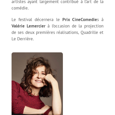
artistes ayant largement contribué à l’art de la
Sport et comédie – Les Charlots
comédie.
Sport et comédie – Le Vélo de Ghislain Lambert
Le festival décernera le
Prix CineComedie
s à
Valérie Lemercier
à l’occasion de la projection
de ses deux premières réalisations, Quadrille et
Les burlesques font du sport
Le Derrière.
Séances anniversaire
Hommage à Marcel Pagnol – Le Schpountz
Séance plein air – The Blues Brothers
Séance spéciale en version restaurée