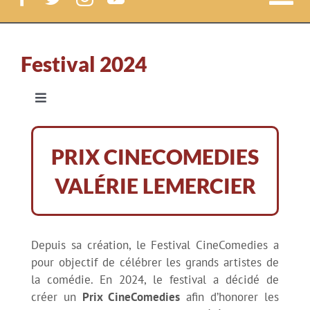
Nav
à
Festival CineComedies
Festival 2024
bas
Le Festival
Navigation
à
Le programme jour par jour
bascule
Le Lab
PRIX CINECOMEDIES
Les avant-premières
VALÉRIE LEMERCIER
News
Prix CineComedies – Valérie Lemercier
Court-métrages
Depuis sa création, le Festival CineComedies a
pour objectif de célébrer les grands artistes de
Prix CineComedies – Pierre Richard
Label CineComedies
la comédie. En 2024, le festival a décidé de
créer un
Prix CineComedies
afin d’honorer les