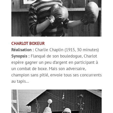
Sport et comédie – Les Charlots
Sport et comédie – Le Vélo de Ghislain Lambert
Les burlesques font du sport
CHARLOT BOXEUR
Réalisation :
Charlie Chaplin (1915, 30 minutes)
Séances anniversaire
Synopsis :
Flanqué de son bouledogue, Charlot
espère gagner un peu d’argent en participant à
un combat de boxe. Mais son adversaire,
Hommage à Marcel Pagnol – Le Schpountz
champion sans pitié, envoie tous ses concurrents
au tapis…
Séance plein air – The Blues Brothers
Séance spéciale en version restaurée