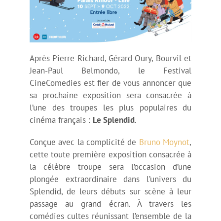
Le Splendid à l’honneur
Exposition Le Splendid “Copains comme cochon”
Après Pierre Richard, Gérard Oury, Bourvil et
Jean-Paul Belmondo, le Festival
Gérard Jugnot invité d’honneur
CineComedies est fier de vous annoncer que
sa prochaine exposition sera consacrée à
l’une des troupes les plus populaires du
Jean-Marie Poiré invité d’honneur
cinéma français :
Le Splendid
.
Conçue avec la complicité de
Bruno Moynot
,
Claude Lelouch invité d’honneur
cette toute première exposition consacrée à
la célèbre troupe sera l’occasion d’une
plongée extraordinaire dans l’univers du
Les avant-premières
Splendid, de leurs débuts sur scène à leur
passage au grand écran. À travers les
Blake Edwards – 100ème anniversaire
comédies cultes réunissant l’ensemble de la