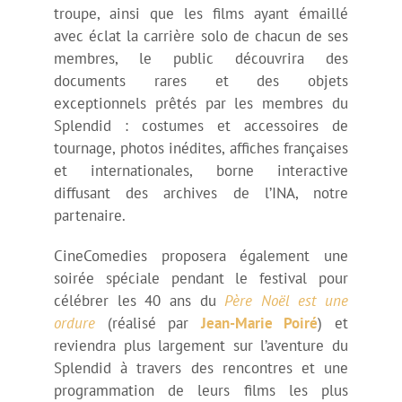
troupe, ainsi que les films ayant émaillé
avec éclat la carrière solo de chacun de ses
Les héroïnes de la comédie
membres, le public découvrira des
documents rares et des objets
La séance du parrain
exceptionnels prêtés par les membres du
Splendid : costumes et accessoires de
tournage, photos inédites, affiches françaises
Hommage à Jean Gabin
et internationales, borne interactive
diffusant des archives de l’INA, notre
partenaire.
Séances jeune public
CineComedies proposera également une
soirée spéciale pendant le festival pour
Vidéos 2022
célébrer les 40 ans du
Père Noël est une
ordure
(réalisé par
Jean-Marie Poiré
) et
reviendra plus largement sur l’aventure du
Splendid à travers des rencontres et une
programmation de leurs films les plus