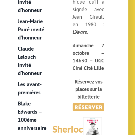
invité
hique qu’il a
signée avec
d’honneur
Jean Girault
Jean-Marie
en 1980 :
Poiré invité
L’Avare
.
d’honneur
dimanche 2
Claude
octobre –
Lelouch
14h30 – UGC
invité
Ciné Cité Lille
d’honneur
Réservez vos
Les avant-
places sur la
premières
billetterie
Blake
Edwards –
100ème
Sherloc
anniversaire