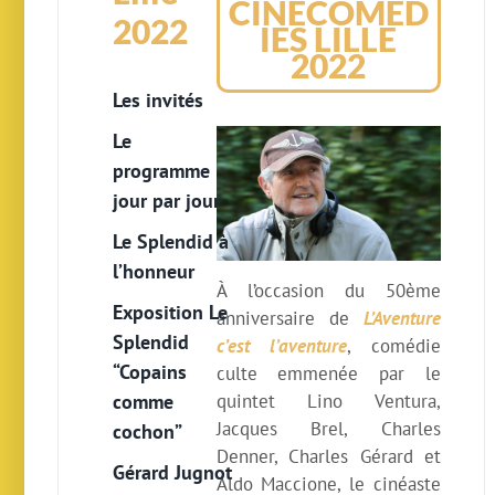
CINECOMED
2022
IES LILLE
2022
Les invités
Le
programme
jour par jour
Le Splendid à
l’honneur
À l’occasion du 50ème
Exposition Le
anniversaire de
L’Aventure
Splendid
c’est l’aventure
, comédie
“Copains
culte emmenée par le
quintet Lino Ventura,
comme
Jacques Brel, Charles
cochon”
Denner, Charles Gérard et
Gérard Jugnot
Aldo Maccione, le cinéaste