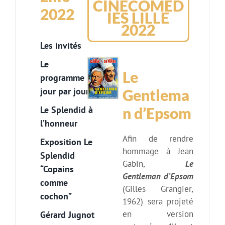
CINECOMED
2022
IES LILLE
2022
Les invités
Le
Le
programme
jour par jour
Gentlema
Le Splendid à
n d’Epsom
l’honneur
Afin de rendre
Exposition Le
hommage à Jean
Splendid
Gabin,
Le
“Copains
Gentleman d’Epsom
comme
(Gilles Grangier,
cochon”
1962) sera projeté
en version
Gérard Jugnot