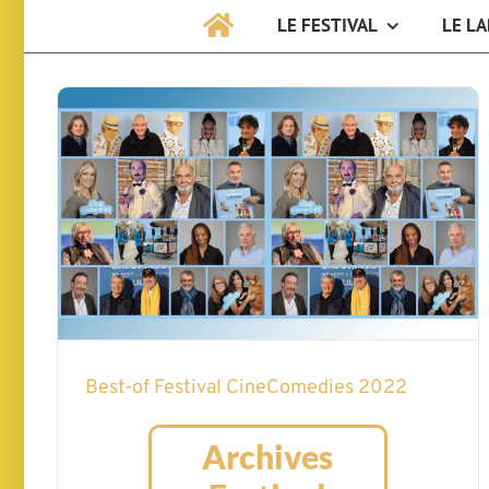
LE FESTIVAL
LE LA
Best-of Festival CineComedies 2022
Archives