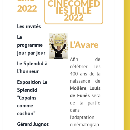
CINECOMED
2022
IES LILLE
2022
Les invités
Le
L’Avare
programme
jour par jour
Afin de
Le Splendid à
célébrer les
l’honneur
400 ans de la
naissance de
Exposition Le
Molière
,
Louis
Splendid
de Funès
sera
“Copains
de la partie
comme
dans
cochon”
l’adaptation
Gérard Jugnot
cinématograp