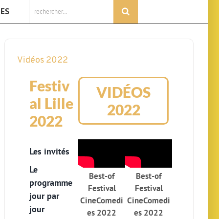
Rechercher:
IES
Vidéos 2022
Festiv
VIDÉOS
al Lille
2022
2022
Les invités
Le
Best-of
Best-of
programme
Festival
Festival
jour par
CineComedi
CineComedi
jour
es 2022
es 2022