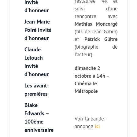
restaurée 4K et
invité
suivi d’une
d’honneur
rencontre avec
Jean-Marie
Mathias Moncorgé
Poiré invité
(fils de Jean Gabin)
d’honneur
et
Patrick Glâtre
(biographe de
Claude
l’acteur).
Lelouch
invité
dimanche 2
d’honneur
octobre à 14h –
Cinéma le
Les avant-
Métropole
premières
Blake
Edwards –
Voir la bande-
100ème
annonce
ici
anniversaire