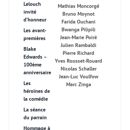
Lelouch
Mathias Moncorgé
invité
Bruno Moynot
d’honneur
Farida Ouchani
Bwanga Pilipili
Les avant-
Jean-Marie Poiré
premières
Julien Rambaldi
Blake
Pierre Richard
Edwards –
Yves Rousset-Rouard
100ème
Nicolas Schaller
anniversaire
Jean-Luc Voulfow
Les
Marc Zinga
héroïnes de
la comédie
La séance
du parrain
Hommage à