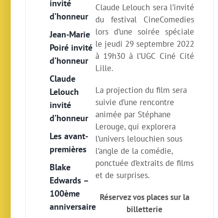
invité
Claude Lelouch sera l’invité
d’honneur
du festival CineComedies
lors d’une soirée spéciale
Jean-Marie
le jeudi 29 septembre 2022
Poiré invité
à 19h30 à l’UGC Ciné Cité
d’honneur
Lille.
Claude
La projection du film sera
Lelouch
suivie d’une rencontre
invité
animée par Stéphane
d’honneur
Lerouge, qui explorera
Les avant-
l’univers lelouchien sous
premières
l’angle de la comédie,
ponctuée d’extraits de films
Blake
et de surprises.
Edwards –
100ème
Réservez vos places sur la
anniversaire
billetterie