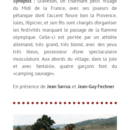
Synopsis :
Graveson, un charmant petit village
Rencontre avec David Merveille
du Midi de la France, avec ses joueurs de
pétanque dont l’accent fleure bon la Provence.
Jules, l’épicier, et son fils sont chargés d’organiser
Compétition de court-métrages
les festivités marquant le passage de la flamme
olympique. Celle-ci est portée par un athlète
allemand, très grand, très blond, avec des yeux
Infos pratiques
très bleus, possesseur d’une spectaculaire
musculature. Aux abords du village, dans la joie
Venir au festival – Info transports
et avec fantaisie, quatre garçons font du
«camping sauvage».
En présence de
Jean Sarrus
et
Jean-Guy Fechner