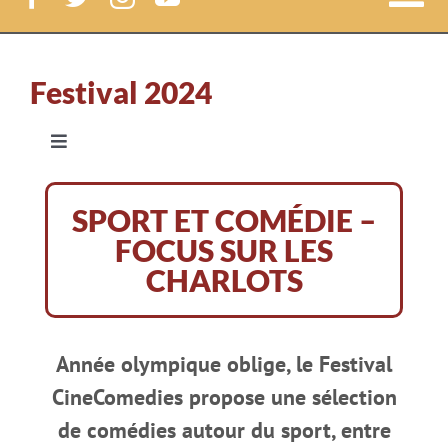
Nav
à
Festival CineComedies
Festival 2024
bas
Le Festival
Navigation
à
Le programme jour par jour
bascule
Le Lab
SPORT ET COMÉDIE –
FOCUS SUR LES
Les avant-premières
News
CHARLOTS
Prix CineComedies – Valérie Lemercier
Court-métrages
Année olympique oblige, le Festival
Prix CineComedies – Pierre Richard
CineComedies propose une sélection
Label CineComedies
de comédies autour du sport, entre