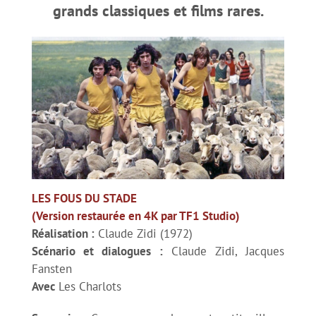
Sport et comédie – Les Charlots
grands classiques et films rares.
Sport et comédie – Le Vélo de Ghislain Lambert
Les burlesques font du sport
Séances anniversaire
Hommage à Marcel Pagnol – Le Schpountz
LES FOUS DU STADE
(Version restaurée en 4K par TF1 Studio)
Réalisation :
Claude Zidi (1972)
Séance plein air – The Blues Brothers
Scénario et dialogues :
Claude Zidi, Jacques
Fansten
Séance spéciale en version restaurée
Avec
Les Charlots